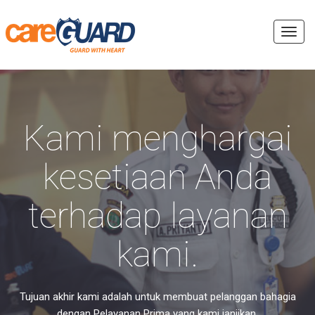
Toggl
navig
Kami menghargai
kesetiaan Anda
terhadap layanan
kami.
Tujuan akhir kami adalah untuk membuat pelanggan bahagia
dengan Pelayanan Prima yang kami janjikan.